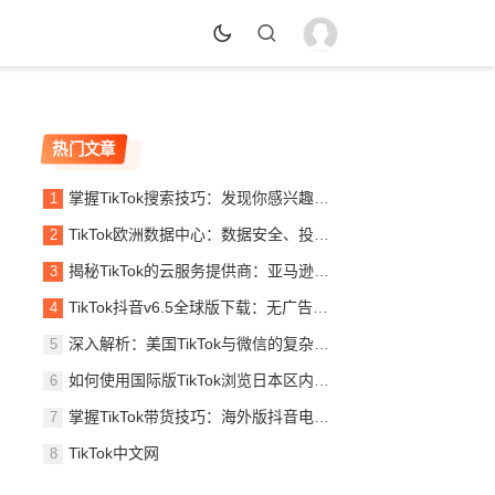
热门文章
掌握TikTok搜索技巧：发现你感兴趣的内容
TikTok欧洲数据中心：数据安全、投资规模与绿色化战略详解
揭秘TikTok的云服务提供商：亚马逊AWS与腾讯云的角色
TikTok抖音v6.5全球版下载：无广告体验与全球内容访问
深入解析：美国TikTok与微信的复杂关系及其对中美科技竞争的影响
如何使用国际版TikTok浏览日本区内容：详细指南
掌握TikTok带货技巧：海外版抖音电商策略与直播销售指南
TikTok中文网