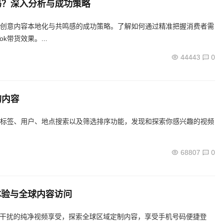
货吗？深入分析与成功策略
供了创意内容本地化与共鸣感的成功策略。了解如何通过精准把握消费者需
k带货效果。...
44443
0
的内容
词、标签、用户、地点搜索以及筛选排序功能，发现和探索你感兴趣的视频
68807
0
告体验与全球内容访问
无广告干扰的纯净视频享受，探索全球区域定制内容，享受手机号码便捷登