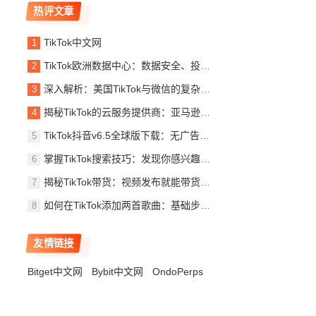
热评文章
TikTok中文网
TikTok欧洲数据中心：数据安全、投资规模与绿色化战略详解
深入解析：美国TikTok与微信的复杂关系及其对中美科技竞争的影响
揭秘TikTok的云服务提供商：亚马逊AWS与腾讯云的角色
TikTok抖音v6.5全球版下载：无广告体验与全球内容访问
掌握TikTok搜索技巧：发现你感兴趣的内容
揭秘TikTok带货：视频发布就能带货吗？深入分析与成功策略
如何在TikTok添加两首歌曲：基础步骤与第三方应用技巧
友情链接
Bitget中文网
Bybit中文网
OndoPerps